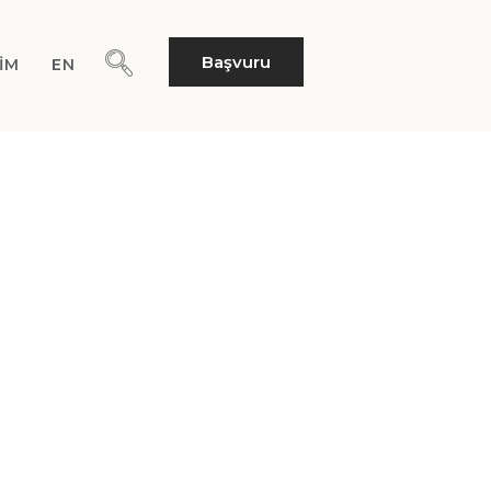
Başvuru
ŞIM
EN