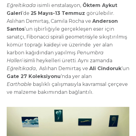
Eğreltikada
isimli enstalasyon
,
Öktem Aykut
Galeri
‘de
25 Mayıs-13 Temmuz
görülebilir.
Aslıhan Demirtaş,
Camila
Rocha
ve
Anderson
Santos
’un işbirliğiyle g
erçekleşen eser için
sanatçı
,
Fibonacci
spirali
geometrisiyle
sıkıştırılmış
kömür
toprağı
kaideyi
ve
üzerinde
yer
alan
karbon
kağıdından
yapılmış
Penumbra
Halleri
isimli
heykelleri
üretti
.
Aynı
zamanda
Eğreltikada
,
Aslıhan
Demirtaş ve
Ali Cindoruk
‘un
Gate 27 Koleksiyonu
‘nda yer alan
Earthable
başlıklı çalışmasıyla kavramsal çerçeve
ve malzeme bakımından bağlantılı.