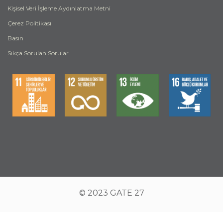
Kişisel Veri İşleme Aydınlatma Metni
Çerez Politikası
Basın
Sıkça Sorulan Sorular
© 2023 GATE 27