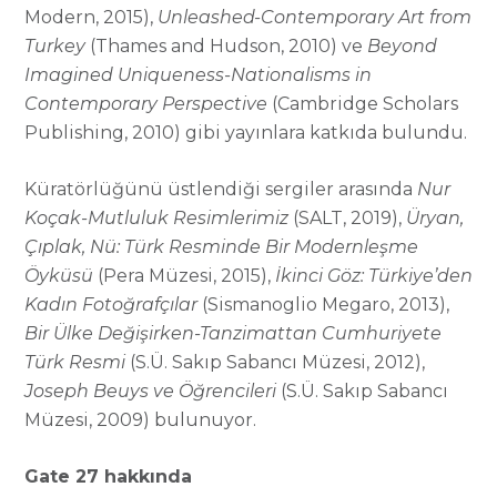
Modern, 2015),
Unleashed-Contemporary Art from
Turkey
(Thames and Hudson, 2010) ve
Beyond
Imagined Uniqueness-Nationalisms in
Contemporary Perspective
(Cambridge Scholars
Publishing, 2010) gibi yayınlara katkıda bulundu.
Küratörlüğünü üstlendiği sergiler arasında
Nur
Koçak-Mutluluk Resimlerimiz
(SALT, 2019),
Üryan,
Çıplak, Nü: Türk Resminde Bir Modernleşme
Öyküsü
(Pera Müzesi, 2015),
İkinci Göz: Türkiye’den
Kadın Fotoğrafçılar
(Sismanoglio Megaro, 2013),
Bir Ülke Değişirken-Tanzimattan Cumhuriyete
Türk Resmi
(S.Ü. Sakıp Sabancı Müzesi, 2012),
Joseph Beuys ve Öğrencileri
(S.Ü. Sakıp Sabancı
Müzesi, 2009) bulunuyor.
Gate 27 hakkında