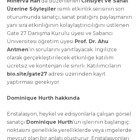
Minerva Han
’da düzenlenen
Cinsiyet ve Sanat
Üzerine Söyleşiler
isimli etkinlik serisinin son
oturumunda sanatçı, sanat pratiğini paylaşmanın
yanı sıra etkinliğinin kolaylaştırıcılığını üstlenen
Gate 27 Danışma Kurulu üyesi ve Sabancı
Üniversitesi öğretim üyesi
Prof. Dr. Ahu
Antmen
’in sorularını yanıtlayacak. İngilizce
olarak gerçekleştirilecek etkinliğe katılım
ücretsiz ve kontenjan ile sınırlı. Katılımcıların
bio.site/gate27
adresi üzerinden kayıt
yaptırması gerekiyor.
Dominique Hurth hakkında
Enstalasyon, heykel ve edisyonlarla çalışan görsel
sanatçı
Dominique Hurth
’ün işlerinin başlangıç
noktasını genellikle yerelliklerde veya imgelerde
mevcut olan bir anlatı oluşturur. Enstalasyonları