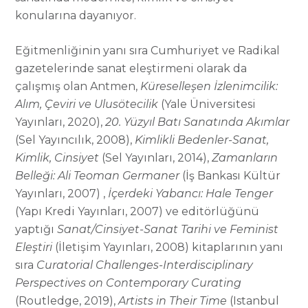
konularına dayanıyor.
Eğitmenliğinin yanı sıra Cumhuriyet ve Radikal
gazetelerinde sanat eleştirmeni olarak da
çalışmış olan Antmen,
Küreselleşen İzlenimcilik:
Alım, Çeviri ve Ulusötecilik
(Yale Üniversitesi
Yayınları, 2020),
20. Yüzyıl Batı Sanatında Akımlar
(Sel Yayıncılık, 2008),
Kimlikli Bedenler-Sanat,
Kimlik, Cinsiyet
(Sel Yayınları, 2014),
Zamanların
Belleği: Ali Teoman Germaner
(İş Bankası Kültür
Yayınları, 2007) ,
İçerdeki Yabancı: Hale Tenger
(Yapı Kredi Yayınları, 2007) ve editörlüğünü
yaptığı
Sanat/Cinsiyet-Sanat Tarihi ve Feminist
Eleştiri
(İletişim Yayınları, 2008) kitaplarının yanı
sıra
Curatorial Challenges-Interdisciplinary
Perspectives on Contemporary Curating
(Routledge, 2019),
Artists in Their Time
(Istanbul