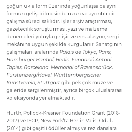
çoğunlukla form üzerinde yoğunlaşsa da aynı
formun geliştirilmesinde uzun ve ayrıntılı bir
çalışma süreci saklıdır. İşler arşiv araştırması,
gazetecilik soruşturması, yazı ve malzeme
denemeleri yoluyla gelişir ve enstalasyon, sergi
mekânına uygun şekilde kurgulanır. Sanatçının
çalışmaları, aralarında
Palais de Tokyo, Paris
;
Hamburger Banhof, Berlin
;
Fundaci
ó
Antoni
Tapies, Barcelona
;
Memorial of Ravensbrück,
Fürstenberg/Havel
;
Württembergischer
Kunstverein, Stuttgart
gibi pek çok müze ve
galeride sergilenmiştir, ayrıca birçok uluslararası
koleksiyonda yer almaktadır.
Hurth, Pollock-Krasner Foundation Grant (2016-
2017) ve ISCP, New York’ta Berlin Valisi Ödülü
(2014) gibi çeşitli ödüller almış ve rezidanslara