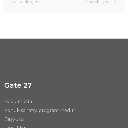
Festivali’nde
Önceki içerik
Sonraki içerik
Gate 27
Hakkımızda
Konuk sanatçı programı nedir?
Başvuru