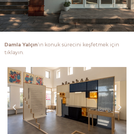
Damla Yalçın
‘ın konuk sürecini keşfetmek için 
tıklayın.