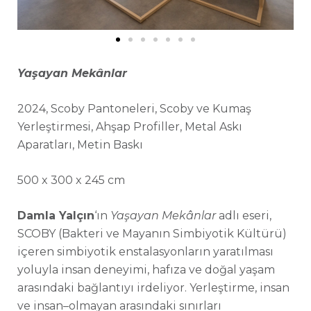
Yaşayan Mekânlar
2024, 
Scoby Pantoneleri, Scoby ve Kumaş 
Yerleştirmesi, Ahşap Profiller, Metal Askı 
Aparatları, Metin Baskı
500 x 300 x 245 cm
Damla Yalçın
‘ın
Yaşayan Mekânlar
adlı eseri,
SCOBY (
Bakteri ve Mayanın Simbiyotik Kültürü
)
içeren simbiyotik enstalasyonların yaratılması
yoluyla insan deneyimi, hafıza ve doğal
yaşam
arasındaki bağlantıyı
i
r
deliyor
.
Yerleştirme
, insan
ve insan
–
olmayan arasındaki sınırları