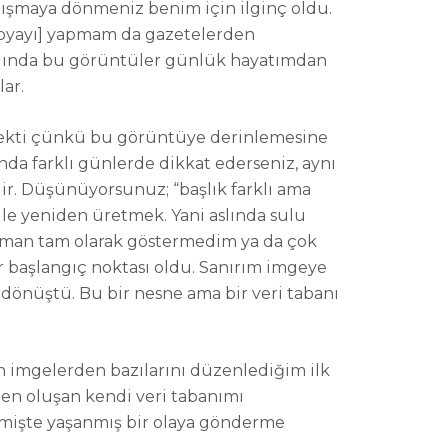
alışmaya dönmeniz benim için ilginç oldu.
 boyayı] yapmam da gazetelerden
 Aslında bu görüntüler günlük hayatımdan
lar
.
tmekti çünkü bu görüntüye derinlemesine
nda farklı günlerde dikkat ederseniz, aynı
ilir. Düşünüyorsunuz; “başlık farklı ama
le yeniden üretmek. Yani aslında sulu
zaman tam olarak göstermedim ya da çok
 başlangıç noktası oldu. Sanırım imgeye
e dönüştü. Bu bir nesne ama bir veri tabanı
an imgelerden bazılarını düzenlediğim ilk
den oluşan kendi veri tabanımı
çmişte yaşanmış bir olaya gönderme