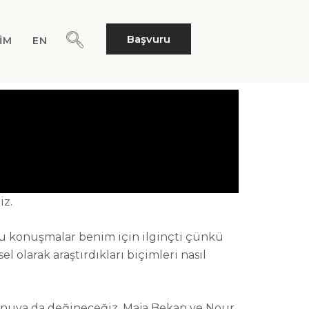
Başvuru
ŞIM
EN
iz.
 konuşmalar benim için ilginçti çünkü
l olarak araştırdıkları biçimleri nasıl
 konuya da değineceğiz. Maja Bekan ve Nour