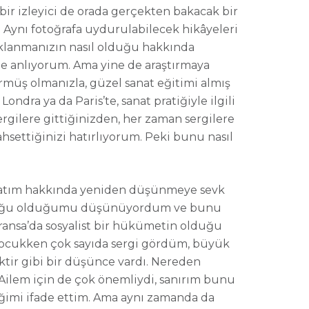
bir izleyici de orada gerçekten bakacak bir
. Aynı fotoğrafa uydurulabilecek hikâyeleri
aklanmanızın nasıl olduğu hakkında
le anlıyorum. Ama yine de araştırmaya
rmüş olmanızla, güzel sanat eğitimi almış
ndra ya da Paris’te, sanat pratiğiyle ilgili
rgilere gittiğinizden, her zaman sergilere
hsettiğinizi hatırlıyorum. Peki bunu nasıl
ayatım hakkında yeniden düşünmeye sevk
ız çocuğu olduğumu düşünüyordum ve bunu
ransa’da sosyalist bir hükümetin olduğu
. Çocukken çok sayıda sergi gördüm, büyük
ktir gibi bir düşünce vardı. Nereden
. Ailem için de çok önemliydi, sanırım bunu
diğimi ifade ettim. Ama aynı zamanda da