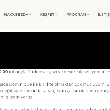
HAKKIMIZDA
KEŞFET
PROGRAM
İLETI
0:00
itibarıyla Türkçe alt yazı ve deşifre ile izleyebilirsin
da Dominique ile birlikte olmaktan çok mutluyum. Bu
ı değil, aynı zamanda sanatçıların çalışmalarında deneyse
bilgi ediniyoruz.
 belirleyici bir faktör ve çalışmalarını incelerken bu