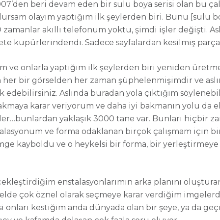
007’den beri devam eden bir sulu boya serisi olan bu ç
lursam olayım yaptığım ilk şeylerden biri. Bunu [sulu
 zamanlar akıllı telefonum yoktu, şimdi işler değişti.
te kupürlerindendi. Sadece sayfalardan kesilmiş parça
m ve onlarla yaptığım ilk şeylerden biri yeniden üre
n her bir görselden her zaman şüphelenmişimdir ve aslı
fark edebilirsiniz. Aslında buradan yola çıktığım söyleneb
kmaya karar veriyorum ve daha iyi bakmanın yolu da el
er…bunlardan yaklaşık 3000 tane var. Bunları hiçbir 
alasyonum ve forma odaklanan birçok çalışmam için bir
imge kayboldu ve o heykelsi bir forma, bir yerleştirmey
erçekleştirdiğim enstalasyonlarımın arka planını oluştur
melde çok öznel olarak seçmeye karar verdiğim imgeler
 onları kestiğim anda dünyada olan bir şeye, ya da ge