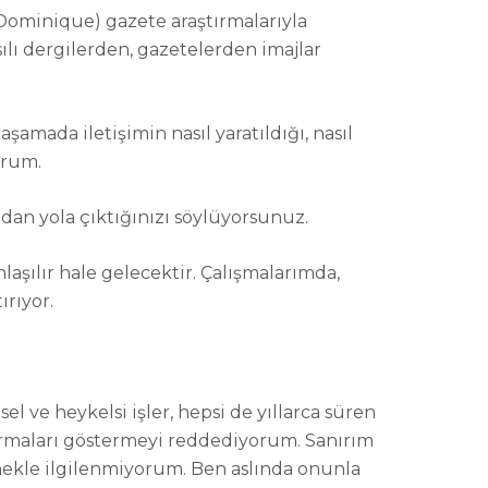
(Dominique) gazete araştırmalarıyla
sılı dergilerden, gazetelerden imajlar
amada iletişimin nasıl yaratıldığı, nasıl
orum.
dan yola çıktığınızı söylüyorsunuz.
aşılır hale gelecektir. Çalışmalarımda,
rıyor.
 ve heykelsi işler, hepsi de yıllarca süren
ırmaları göstermeyi reddediyorum. Sanırım
rmekle ilgilenmiyorum. Ben aslında onunla