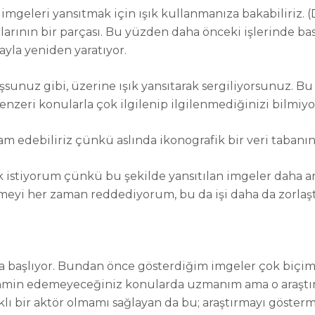
 imgeleri yansıtmak için ışık kullanmanıza bakabiliriz. 
malarının bir parçası. Bu yüzden daha önceki işlerinde ba
yayla yeniden yaratıyor.
uz gibi, üzerine ışık yansıtarak sergiliyorsunuz. Bu aş
 benzeri konularla çok ilgilenip ilgilenmediğinizi bilmiy
 edebiliriz çünkü aslında ikonografik bir veri tabanın
k istiyorum çünkü bu şekilde yansıtılan imgeler daha anl
eyi her zaman reddediyorum, bu da işi daha da zorlaştı
 başlıyor. Bundan önce gösterdiğim imgeler çok biçimsel
 tahmin edemeyeceğiniz konularda uzmanım ama o araşt
arklı bir aktör olmamı sağlayan da bu; araştırmayı göste