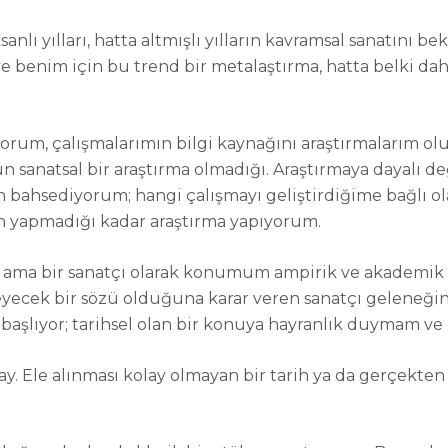
anlı yılları, hatta altmışlı yılların kavramsal sanatın
e benim için bu trend bir metalaştırma, hatta belki da
şıyorum, çalışmalarımın bilgi kaynağını araştırmalarım ol
n sanatsal bir araştırma olmadığı. Araştırmaya dayalı d
bahsediyorum; hangi çalışmayı geliştirdiğime bağlı olara
in yapmadığı kadar araştırma yapıyorum.
 ama bir sanatçı olarak konumum ampirik ve akademik b
öyleyecek bir sözü olduğuna karar veren sanatçı gelene
 başlıyor; tarihsel olan bir konuya hayranlık duymam v
lay. Ele alınması kolay olmayan bir tarih ya da gerçekte