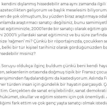
 kendini dışlanmış hissedebilir ama aynı zamanda ilgili 
gazetecilikten geliyorum ve başlık meselesini biliyorum
a ben de şok olmuştum, bu yüzden biraz araştırmaya od
anlamda araştırmacı sanatçı değilsiniz, bunu samimiyet
 eğitiminizle, 2000’lerde bir sanatçı olarak eğitim gö
2000’li yıllardaki sanat eğitiminiz ve bu süre zarfında Lo
nize ‘rağmen’ mi? Çünkü bir röportajınızda, çocukken se
 belki bir tür kişisel tarihiniz olarak gördüğünüzden ba
hsedebilir misiniz?
ım. Soruyu oldukça ilginç buldum çünkü beni kendi h
anırken, seksenlerin ortasında doğmuş tipik bir Frans
 erişiminden faydalandığımı da kastediyorum. Aslında F
 her türden insan için gündelik bir hayatın parçasıydı
m. Gerçekten de sanat erişilebilirdir, sanat demokrati
u hükümet, okullar ve eğitim sistemi için çok önemliydi
ndiğimi fark ettim ve çok genç yaşta sanatçı olmak iste