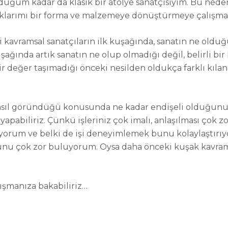
olduğum kadar da klasik bir atölye sanatçısıyım. Bu nede
klarımı bir forma ve malzemeye dönüştürmeye çalışmak
aki kavramsal sanatçıların ilk kuşağında, sanatın ne old
uşağında artık sanatın ne olup olmadığı değil, belirli bi
değer taşımadığı önceki nesilden oldukça farklı kılan 
asıl göründüğü konusunda ne kadar endişeli olduğunu
apabiliriz. Çünkü işleriniz çok imalı, anlaşılması çok zo
um ve belki de işi deneyimlemek bunu kolaylaştırıyor ol
nu çok zor buluyorum. Oysa daha önceki kuşak kavramsal 
lışmanıza bakabiliriz…