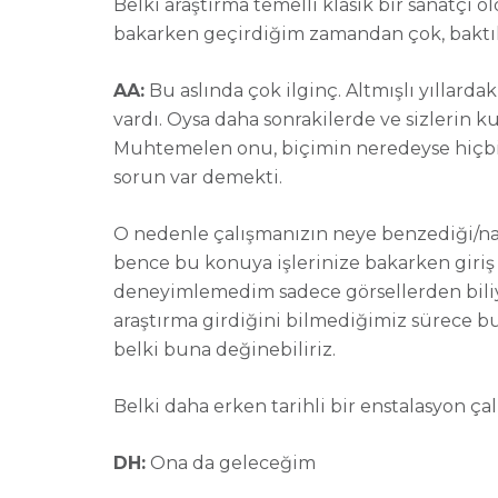
Belki araştırma temelli klasik bir sanatçı 
bakarken geçirdiğim zamandan çok, baktı
AA:
Bu aslında çok ilginç. Altmışlı yıllard
vardı. Oysa daha sonrakilerde ve sizlerin k
Muhtemelen onu, biçimin neredeyse hiçbir 
sorun var demekti.
O nedenle çalışmanızın neye benzediği/n
bence bu konuya işlerinize bakarken giriş y
deneyimlemedim sadece görsellerden biliyor
araştırma girdiğini bilmediğimiz sürece bu
belki buna değinebiliriz.
Belki daha erken tarihli bir enstalasyon ça
DH:
Ona da geleceğim