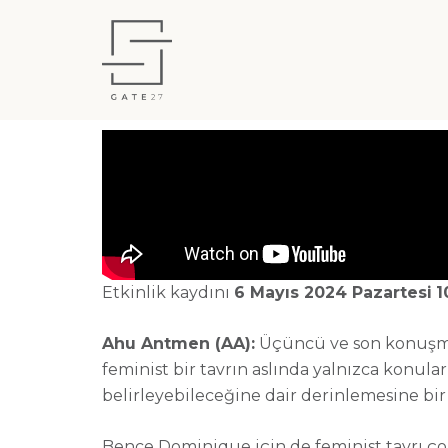
Etkinlik kaydını
6 Mayıs 2024 Pazartesi
1
Ahu Antmen (AA):
Üçüncü ve son konuşma
feminist bir tavrın aslında yalnızca konular
belirleyebileceğine dair derinlemesine bir 
Bence Dominique için de feminist tavrı çok