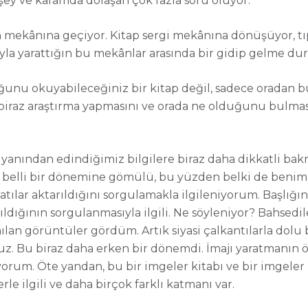
ey ve kafamda dolaşan çok fazla soru oluyor.
mekânına geçiyor. Kitap sergi mekânına dönüşüyor, tıp
ğıyla yarattığın bu mekânlar arasında bir gidip gelme du
unu okuyabileceğiniz bir kitap değil, sadece oradan bu
 biraz araştırma yapmasını ve orada ne olduğunu bulmas
 yanından edindiğimiz bilgilere biraz daha dikkatli bak
 belli bir dönemine gömülü, bu yüzden belki de benim 
tılar aktarıldığını sorgulamakla ilgileniyorum.
Başlığın
ıldığının sorgulanmasıyla ilgili. Ne söyleniyor? Bahsedil
nılan görüntüler gördüm. Artık siyasi çalkantılarla dolu
ruz. Bu biraz daha erken bir dönemdi. İmajı yaratmanın
rum. Öte yandan, bu bir imgeler kitabı ve bir imgeler 
e ilgili ve daha birçok farklı katmanı var.