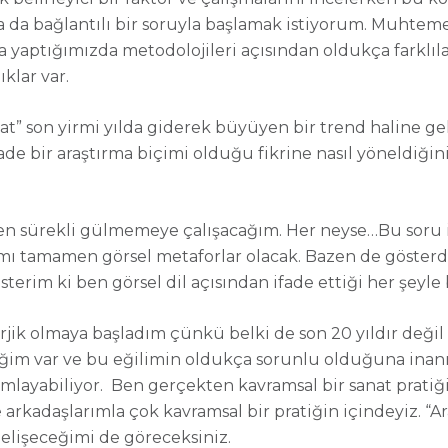
a da bağlantılı bir soruyla başlamak istiyorum. Muhtem
a yaptığımızda metodolojileri açısından oldukça farklılar
ıklar var.
nat” son yirmi yılda giderek büyüyen bir trend haline gel
ade bir araştırma biçimi olduğu fikrine nasıl yöneldiğini
en sürekli gülmemeye çalışacağım. Her neyse…
Bu soru 
smı tamamen görsel metaforlar olacak. Bazen de gösterd
terim ki ben görsel dil açısından ifade ettiği her şeyle b
erjik olmaya başladım çünkü belki de son 20 yıldır değil
ratiğim var ve bu eğilimin oldukça sorunlu olduğuna inan
umlayabiliyor. Ben gerçekten kavramsal bir sanat pratiğ
 ve arkadaşlarımla çok kavramsal bir pratiğin içindeyiz. 
elişeceğimi de göreceksiniz.