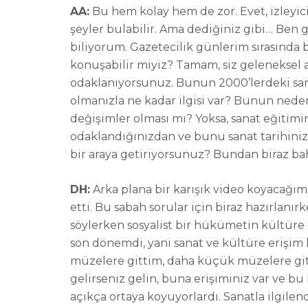
AA:
Bu hem kolay hem de zor. Evet, izleyici
şeyler bulabilir. Ama dediğiniz gibi… Ben 
biliyorum. Gazetecilik günlerim sırasınd
konuşabilir miyiz? Tamam, siz geleneksel 
odaklanıyorsunuz. Bunun 2000’lerdeki sanat
olmanızla ne kadar ilgisi var? Bunun nedeni 
değişimler olması mı? Yoksa, sanat eğitimi
odaklandığınızdan ve bunu sanat tarihiniz,
bir araya getiriyorsunuz? Bundan biraz ba
DH:
Arka plana bir karışık video koyacağ
etti. Bu sabah sorular için biraz hazırl
söylerken sosyalist bir hükümetin kültüre
son dönemdi, yani sanat ve kültüre erişim
müzelere gittim, daha küçük müzelere gitti
gelirseniz gelin, buna erişiminiz var ve b
açıkça ortaya koyuyorlardı. Sanatla ilgile