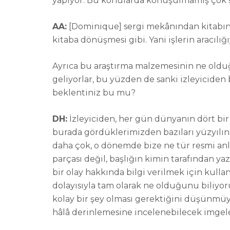
yapıyor. Bu konularda konuşulmamış çok ş
AA:
[D
ominique] sergi mekânından kitabın 
kitaba dönüşmesi gibi. Yani işlerin aracılı
Ayrıca bu araştırma malzemesinin ne olduğ
geliyorlar, bu yüzden de sanki izleyiciden
beklentiniz bu mu?
DH:
İzleyiciden, her gün dünyanın dört bir
burada gördüklerimizden bazıları yüzyılın
daha çok, o dönemde bize ne tür resmi anla
parçası değil, başlığın kimin tarafından yaz
bir olay hakkında bilgi verilmek için kulla
dolayısıyla tam olarak ne olduğunu biliyo
kolay bir şey olması gerektiğini düşünmüyo
hâlâ derinlemesine incelenebilecek imgelerl