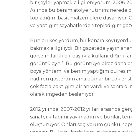
bir şeyler yapmakla ilgileniyorum. 2006-2
Aslında bu benim atölye rutinim; nerede o
topladığım basit malzemelere dayanıyor. O
ve yaptığım seyahatlerden topladığım gaze
Bunları kesiyordum, bir kenara koyuyordu
bakmakla ilgiliydi. Bir gazetede yayınlana
görselin farklı bir başlıkla kullanıldığını 
görüntü aynı”. Bu görüntüye biraz daha ba
boya yöntemi ve benim yaptığım bu resiml
nadiren gösterdim ama bunlar birçok enst
çok fazla baktığım bir an vardı ve sonra o 
olarak imgeden besleniyor.
2012 yılında, 2007-2012 yılları arasında g
sanatçı kitabımı yayınladım ve bunlar, te
oluşturuyor. Onları seçiyorum çünkü hepsi