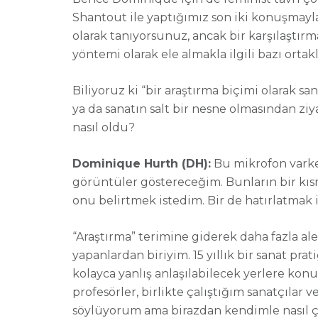
Shantout ile yaptığımız son iki konuşmayl
olarak tanıyorsunuz, ancak bir karşılaştırm
yöntemi olarak ele almakla ilgili bazı ortakl
Biliyoruz ki “bir araştırma biçimi olarak sa
ya da sanatın salt bir nesne olmasından ziy
nasıl oldu?
Dominique Hurth (DH):
Bu mikrofon vark
görüntüler göstereceğim. Bunların bir kı
onu belirtmek istedim. Bir de hatırlatmak is
“Araştırma” terimine giderek daha fazla al
yapanlardan biriyim. 15 yıllık bir sanat p
kolayca yanlış anlaşılabilecek yerlere kon
profesörler, birlikte çalıştığım sanatçılar
söylüyorum ama birazdan kendimle nasıl ç